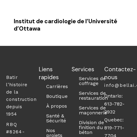
Institut de cardiologie de l’Université
d’Ottawa
Liens
Services
Contactez-
rapides
nous
Batir
Services de
coffrage
l’histoire
info@bellai
Carrières
de la
Services de
Ontario:
Boutique
restauration
construction
613-782-
À propos
depuis
Services de
2932
maçonnerie
1954
Santé &
Quebec:
Sécurité
Division de
RBQ
finition du
819-771-
Nos
#8264-
béton
projets
7704